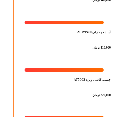
160,000
تومان
آببند دو جزئیACWP400
110,000
تومان
چسب کاشی ویژه AT5002
220,000
تومان