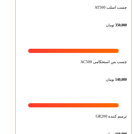
چسب اسلب AT500
350,000
تومان
چسب بتن استحکامی AC500
140,000
تومان
ترمیم کننده GR200