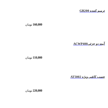
ترمیم کننده GR200
160,000
تومان
آببند دو جزئیACWP400
110,000
تومان
چسب کاشی ویژه AT5002
220,000
تومان