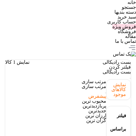
خانه
جستجو
دسته بندیها
سبد خرید
حساب کاربری
فروش ویژه
فروشگاه
مقاله
تماس با ما
بست رادیکالی
نمایش
1
کالا
فیلتر کردن
بست رادیکالی
مرتب سازی
نمایش
مرتب سازی
کالاهای
موجود
پیشفرض
محبوب ترین
پربازدیدترین
جدیدترین
ارزان ترین
فیلتر
گران ترین
براساس