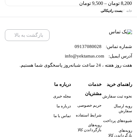
محدوده
8,200
تومان
–
9,500
تومان
قیمت:
/
بست رادیکالی
خانه
8,200 تومان
تا
9,500 تومان
بازگشت به بالا
شماره تماس:
09137080028
آدرس ایمیل:
info@yektamas.com
هفت روز هفته ، 24 ساعت شبانه‌روز پاسخگوی شما هستیم.
راهنمای خرید
خدمات
درباره ما
مشتریان
نحوه ثبت سفارش
مجله خبری
حریم خصوصی
رویه ارسال
درباره ما
سفارش
شرایط استفاده
تماس با ما
شیوه‌های پرداخت
رویه‌های
بازگرداندن کالا
رویه‌های
بازگرداندن کالا