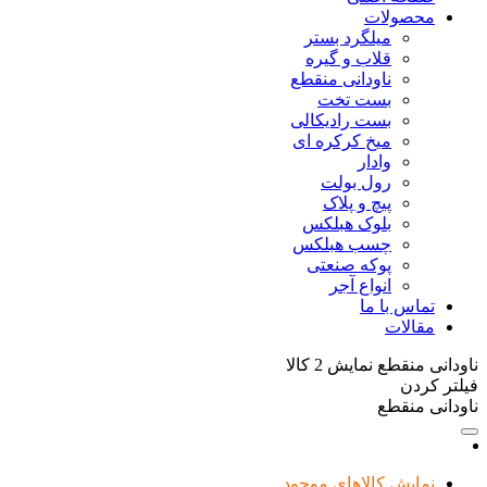
محصولات
میلگرد بستر
قلاب و گیره
ناودانی منقطع
بست تخت
بست رادیکالی
میخ کرکره ای
وادار
رول بولت
پیچ و پلاک
بلوک هبلکس
چسب هبلکس
پوکه صنعتی
انواع آجر
تماس با ما
مقالات
ناودانی منقطع
نمایش
2
کالا
فیلتر کردن
ناودانی منقطع
نمایش کالاهای موجود