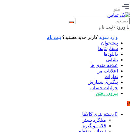
منو
ورود / ثبت نام
وارد شوید
کاربر جدید هستید؟
ثبت نام
پیشخوان
سفارش‌ها
دانلودها
نشانی
علاقه مندی ها
اعلانات من
نظرات
پیگیری سفارش
جزئیات حساب
بیرون رفتن
0
دسته بندی کالاها
میلگرد بستر
قلاب و گیره
ناودانی منقطع