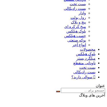
بست تخت
بست رادیکالی
وادار
رول بولت
پیچ و پلاک
میخ کرکره ای
بلوک هبلکس
چسب هبلکس
پوکه صنعتی
انواع آجر
محصولات
بلوک هبلکس
میلگرد بستر
ناودانی منقطع
بست تخت
بست رادیکالی
سوالی دارید؟
عنوان
آخرین های وبلاگ