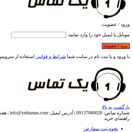
ورود / عضویت
موبایل یا ایمیل خود را وارد نمایید.
ورود / عضویت
با ورود و یا ثبت نام در سایت شما
شرایط و قوانین
استفاده از سرویس
بازگشت به بالا
شماره تماس:
09137080028
|
آدرس ایمیل:
info@yektamas.com
|
هفت روز هفت
راهنمای خرید
نحوه ثبت سفارش