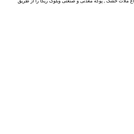
ع ملات خشک , پوکه معدنی و صنعتی وبلوک ریکا را از طریق