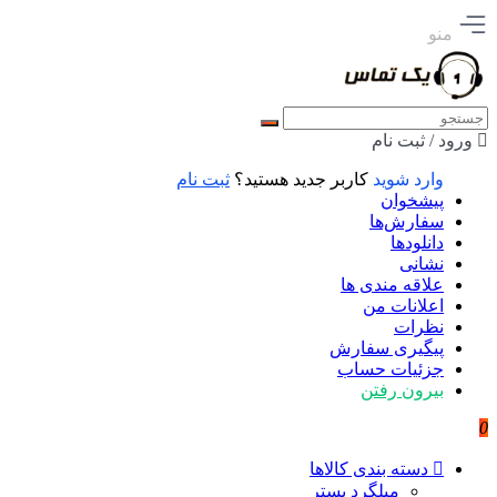
منو
ورود / ثبت نام
وارد شوید
کاربر جدید هستید؟
ثبت نام
پیشخوان
سفارش‌ها
دانلودها
نشانی
علاقه مندی ها
اعلانات من
نظرات
پیگیری سفارش
جزئیات حساب
بیرون رفتن
0
دسته بندی کالاها
میلگرد بستر