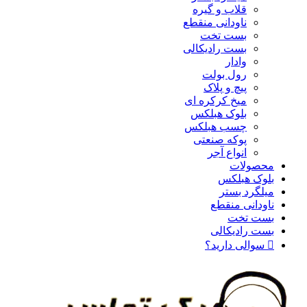
قلاب و گیره
ناودانی منقطع
بست تخت
بست رادیکالی
وادار
رول بولت
پیچ و پلاک
میخ کرکره ای
بلوک هبلکس
چسب هبلکس
پوکه صنعتی
انواع آجر
محصولات
بلوک هبلکس
میلگرد بستر
ناودانی منقطع
بست تخت
بست رادیکالی
سوالی دارید؟