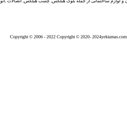
ن و لوازم ساختمانی از جمله بلوک هبلکس, چسب هبلکس, اتصالات ,انوا
Copyright © 2020- 2024yektamas.com