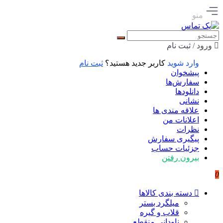
منو
ورود / ثبت نام
وارد شوید
کاربر جدید هستید؟
ثبت نام
پیشخوان
سفارش‌ها
دانلودها
نشانی
علاقه مندی ها
اعلانات من
نظرات
پیگیری سفارش
جزئیات حساب
بیرون رفتن
0
دسته بندی کالاها
میلگرد بستر
قلاب و گیره
ناودانی منقطع