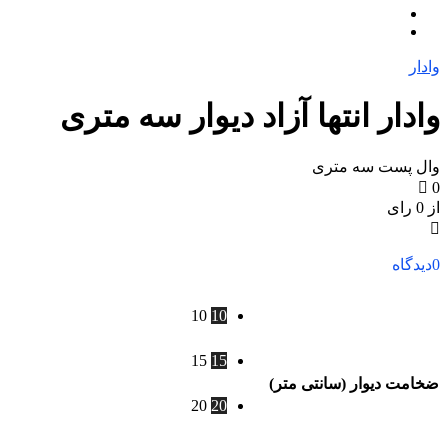
وادار
وادار انتها آزاد دیوار سه متری
وال پست سه متری
0
از 0 رای
0
دیدگاه
10
10
15
15
ضخامت دیوار (سانتی متر)
20
20