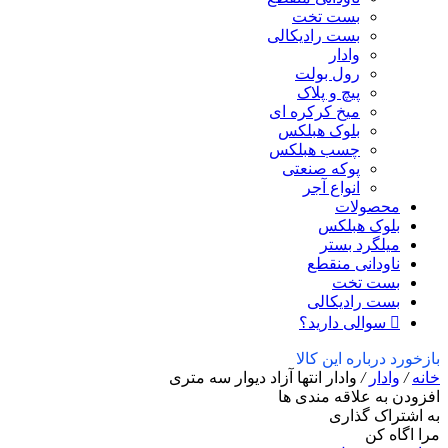
بست تخت
بست رادیکالی
وادار
رول بولت
پیچ و پلاک
میخ کرکره ای
بلوک هبلکس
چسب هبلکس
پوکه صنعتی
انواع آجر
محصولات
بلوک هبلکس
میلگرد بستر
ناودانی منقطع
بست تخت
بست رادیکالی
سوالی دارید؟
بازخورد درباره این کالا
خانه
/
وادار
/
وادار انتها آزاد دیوار سه متری
افزودن به علاقه مندی ها
به اشتراک گذاری
مرا اگاه کن