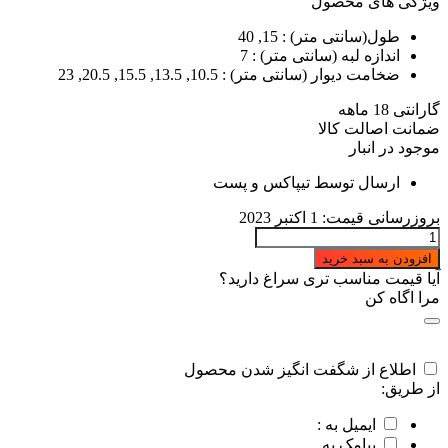
ویژگی های محصول
طول(سانتی متر)
: 15, 40
اندازه لبه (سانتی متر)
: 7
ضخامت دیوار (سانتی متر)
: 10.5, 13.5, 15.5, 20.5, 23
گارانتی 18 ماهه
ضمانت اصالت کالا
موجود در انبار
ارسال توسط تیپاکس و پست
بروزرسانی قیمت:
1 اکتبر 2023
وال
پست
افزودن به سبد خرید
ورق
آیا قیمت مناسب تری سراغ دارید؟
سیاه
مرا اگاه کن
عدد
اطلاع از شگفت انگیز شدن محصول
از طریق:
ایمیل به :
پیامک به