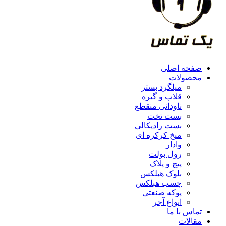
صفحه اصلی
محصولات
میلگرد بستر
قلاب و گیره
ناودانی منقطع
بست تخت
بست رادیکالی
میخ کرکره ای
وادار
رول بولت
پیچ و پلاک
بلوک هبلکس
چسب هبلکس
پوکه صنعتی
انواع آجر
تماس با ما
مقالات